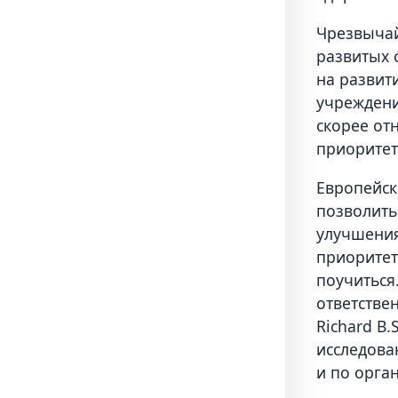
Чрезвычай
развитых 
на развит
учреждени
скорее от
приоритет
Европейск
позволить
улучшения
приоритет
поучиться
ответствен
Richard B
исследова
и по орга