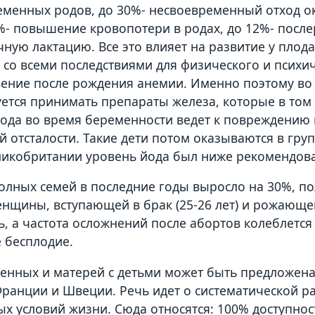
менных родов, до 30%- несвоевременный отход ок
0%- повышение кровопотери в родах, до 12%- посл
чную лактацию. Все это влияет на развитие у плод
 со всеми последствиями для физического и психи
ение после рождения анемии. Именно поэтому во 
ется принимать препараты железа, которые в том 
ода во время беременности ведет к повреждению м
й отсталости. Такие дети потом оказываются в гру
ликобритании уровень йода был ниже рекомендов
олных семей в последние годы выросло на 30%, по
енщины, вступающей в брак (25-26 лет) и рожающей
, а частота осложнений после абортов колеблется о
 бесплодие.
енных и матерей с детьми может быть предложена
ранции и Швеции. Речь идет о систематической р
х условий жизни. Сюда относятся: 100% доступно