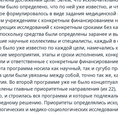
ли было определено, что по ней уже известно, и ч
ое формулировалось в виде задания медицинской н
м учреждениям с конкретным финансированием н
вующих исследований с конкретным сроками без к
 поскольку средства были определены заранее и в
шие научные коллективы и специалисты, каждый в 
то было уже известно по каждой цели, намечались
кие мероприятия, этапы и сроки исполнения, конк
ли и ответственные с конкретным финансирование
эта программа носила как научный, так и сугубо п
а цели были увязаны между собой, точно так же, к
ия. Во второй программе уже не было концептуал
лены главные приоритетные направления (их 22), 
о, и строилась вся программа и которые подлежал
едному решению. Приоритеты определялись исхо
огических и медико-социологических исследован