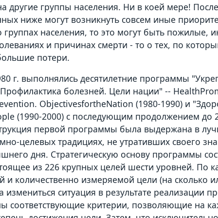
на другие группы населения. Ни в коей мере! Посл
ных ниже могут возникнуть совсем иные приорите
 группах населения, то это могут быть пожилые, и
болеваниях и причинах смерти - то о тех, по котор
большие потери.
980 г. выполнялись десятилетние программы "Укре
 Профилактика болезней. Цели нации" -- HealthPro
evention. ObjectivesfortheNation (1980-1990) и "Здо
ople (1990-2000) с последующим продолжением до 20
трукция первой программы была выдержана в лу
мно-целевых традициях, не утративших своего зн
яшнего дня. Стратегическую основу программы со
стоящее из 226 крупных целей шести уровней. По 
й и количественно измеряемой цели (на сколько и
а измениться ситуация в результате реализации 
ы соответствующие критерии, позволяющие на ка
тепень достижения цели. Затем, что исключительно