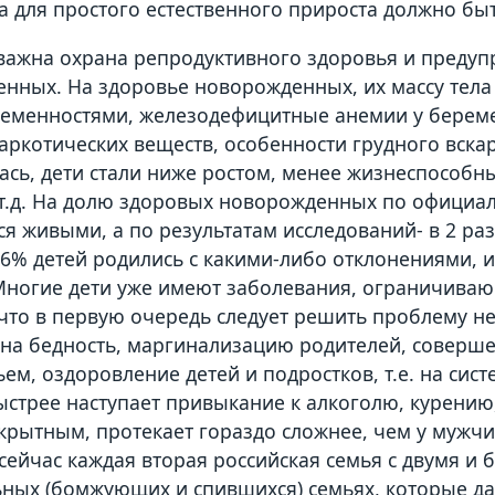
а для простого естественного прироста должно быт
важна охрана репродуктивного здоровья и преду
нных. На здоровье новорожденных, их массу тела
еменностями, железодефицитные анемии у берем
наркотических веществ, особенности грудного вскар
ась, дети стали ниже ростом, менее жизнеспособн
и т.д. На долю здоровых новорожденных по официа
я живыми, а по результатам исследований- в 2 раз
.6% детей родились с какими-либо отклонениями, 
Многие дети уже имеют заболевания, ограничива
 что в первую очередь следует решить проблему 
на бедность, маргинализацию родителей, соверш
ьем, оздоровление детей и подростков, т.е. на сис
ыстрее наступает привыкание к алкоголю, курению
скрытным, протекает гораздо сложнее, чем у мужч
 сейчас каждая вторая российская семья с двумя и 
ных (бомжующих и спившихся) семьях, которые д