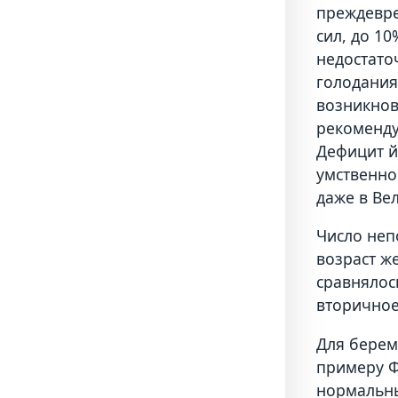
преждевре
сил, до 1
недостато
голодания
возникнов
рекоменду
Дефицит й
умственно
даже в Ве
Число неп
возраст ж
сравнялось
вторичное
Для берем
примеру Ф
нормальны