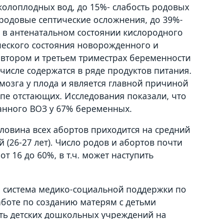
олоплодных вод, до 15%- слабость родовых
еродовые септические осложнения, до 39%-
а в антенатальном состоянии кислородного
ческого состояния новорожденного и
втором и третьем триместрах беременности
числе содержатся в ряде продуктов питания.
озга у плода и является главной причиной
ппе отстающих. Исследования показали, что
анного ВОЗ у 67% беременных.
ловина всех абортов приходится на средний
 (26-27 лет). Число родов и абортов почти
т 16 до 60%, в т.ч. может наступить
 система медико-социальной поддержки по
аботе по созданию матерям с детьми
сть детских дошкольных учреждений на