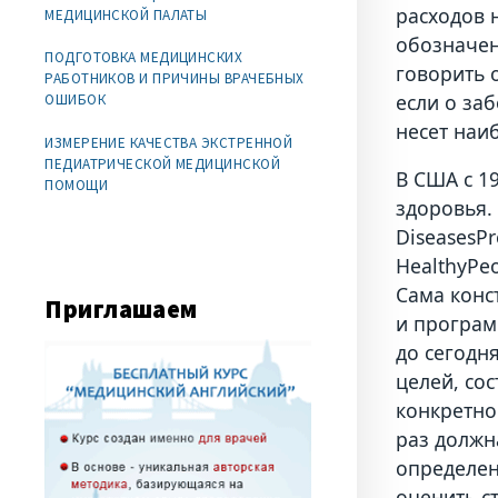
расходов 
МЕДИЦИНСКОЙ ПАЛАТЫ
обозначен
ПОДГОТОВКА МЕДИЦИНСКИХ
говорить о
РАБОТНИКОВ И ПРИЧИНЫ ВРАЧЕБНЫХ
если о за
ОШИБОК
несет наи
ИЗМЕРЕНИЕ КАЧЕСТВА ЭКСТРЕННОЙ
ПЕДИАТРИЧЕСКОЙ МЕДИЦИНСКОЙ
В США с 1
ПОМОЩИ
здоровья.
DiseasesPr
HealthyPe
Сама конс
Приглашаем
и програм
до сегодн
целей, со
конкретно
раз должн
определен
оценить с