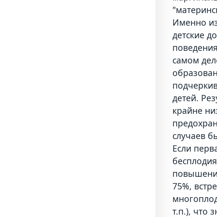
"материнс
Именно из
детские д
поведения
самом дел
образован
подчеркив
детей. Ре
крайне ни
предохран
случаев б
Если перв
бесплодия
повышение
75%, встр
многоплод
т.п.), что