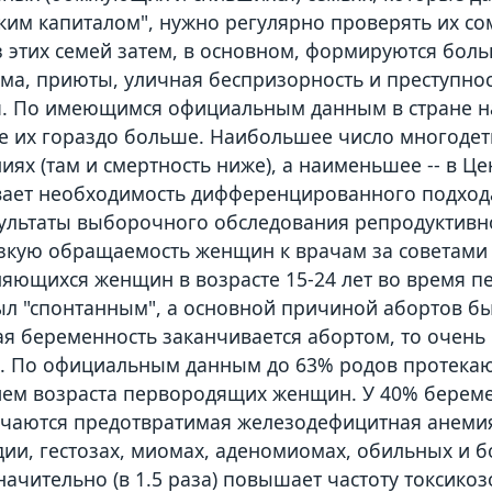
ким капиталом", нужно регулярно проверять их со
 этих семей затем, в основном, формируются боль
ома, приюты, уличная беспризорность и преступнос
. По имеющимся официальным данным в стране нас
е их гораздо больше. Наибольшее число многодет
иях (там и смертность ниже), а наименьшее -- в Ц
ает необходимость дифференцированного подход
зультаты выборочного обследования репродуктив
зкую обращаемость женщин к врачам за советами
яющихся женщин в возрасте 15-24 лет во время пе
ыл "спонтанным", а основной причиной абортов б
ая беременность заканчивается абортом, то очень
. По официальным данным до 63% родов протекают
м возраста первородящих женщин. У 40% беремен
ечаются предотвратимая железодефицитная анемия
ии, гестозах, миомах, аденомиомах, обильных и 
 значительно (в 1.5 раза) повышает частоту токсико