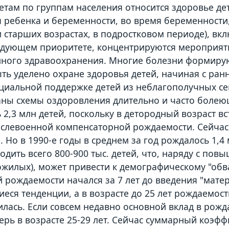
етам по группам населения относится здоровье д
я ребенка и беременности, во время беременности
 старших возрастах, в подростковом периоде), вкл
ледующем приоритете, концентрируются мероприят
ного здравоохранения. Многие болезни формируют
ть уделено охране здоровья детей, начиная с ранн
циальной поддержке детей из неблагополучных се
ны схемы оздоровления длительно и часто болеющи
 2,3 млн детей, поскольку в детородный возраст в
ослевоенной компенсаторной рождаемости. Сейчас 
. Но в 1990-е годы в среднем за год рождалось 1,4 
одить всего 800-900 тыс. детей, что, наряду с пов
жилых), может привести к демографическому "обв
 рождаемости начался за 7 лет до введения "мате
еся тенденции, а в возрасте до 25 лет рождаемост
илась. Если совсем недавно основной вклад в рож
еперь в возрасте 25-29 лет. Сейчас суммарный коэф