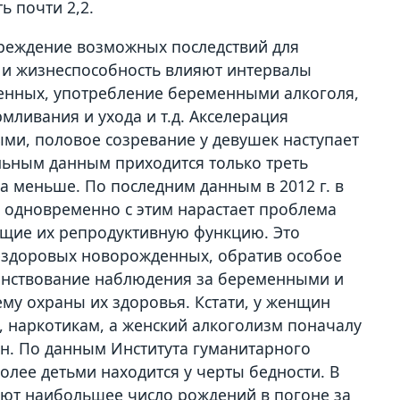
ь почти 2,2.
преждение возможных последствий для
 и жизнеспособность влияют интервалы
енных, употребление беременными алкоголя,
мливания и ухода и т.д. Акселерация
ыми, половое созревание у девушек наступает
льным данным приходится только треть
а меньше. По последним данным в 2012 г. в
и одновременно с этим нарастает проблема
ющие их репродуктивную функцию. Это
нездоровых новорожденных, обратив особое
енствование наблюдения за беременными и
тему охраны их здоровья. Кстати, у женщин
, наркотикам, а женский алкоголизм поначалу
ин. По данным Института гуманитарного
более детьми находится у черты бедности. В
ают наибольшее число рождений в погоне за