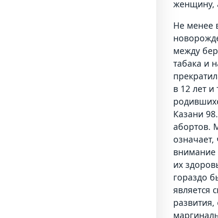
женщину, 
Не менее 
новорожде
между бер
табака и 
прекратил
в 12 лет 
родившихс
Казани 98
абортов. 
означает,
внимание 
их здоров
гораздо б
является 
развития,
маргиналь