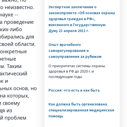
то неизвестно.
Экспертное заключение о
законопроекте «Об основах охраны
ауке --
здоровья граждан в РФ»,
а проведение
внесенного в Государственную
аких-либо
Думу 21 апреля 2011 г.
ыбирались для
своей области.
Опыт врачебного
саморегулирования и
 конкретные
самоуправления за рубежом
ретные
м. Таким
О приоритетах системы охраны
здоровья в РФ до 2020 г. и
рактический
последующие годы
ак и
ьных основ, но
Россия: что есть и как быть
на которых,
и своему
Как должна быть организована
дя из
специализированная медицинская
помощь
ий проблем