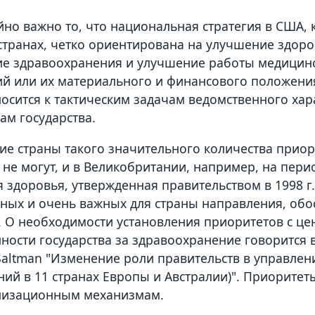
но важно то, что национальная стратегия в США, к
странах, четко ориентирована на улучшение здоро
ие здравоохранения и улучшение работы медицин
й или их материального и финансового положения (
носится к тактическим задачам ведомственного хара
ам государства.
ие страны такого значительного количества приор
 не могут, и в Великобритании, например, на пери
 здоровья, утвержденная правительством в 1998 г.
ных и очень важных для страны направления, об
. О необходимости установления приоритетов с ц
ности государства за здравоохранение говорится в 
.Saltman "Изменение роли правительств в управле
ний в 11 странах Европы и Австралии)". Приорите
низационным механизмам.