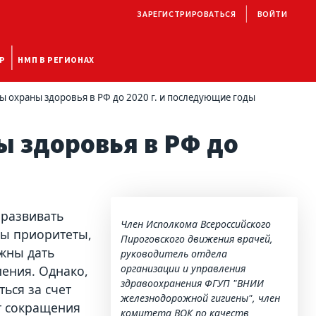
ЗАРЕГИСТРИРОВАТЬСЯ
ВОЙТИ
Р
НМП В РЕГИОНАХ
ы охраны здоровья в РФ до 2020 г. и последующие годы
ы здоровья в РФ до
 развивать
Член Исполкома Всероссийского
ны приоритеты,
Пироговского движения врачей,
жны дать
руководитель отдела
организации и управления
ения. Однако,
здравоохранения ФГУП "ВНИИ
ться за счет
железнодорожной гигиены", член
т сокращения
комитета ВОК по качеств