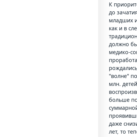
К приорит
до зачати
младших и
как и в с
традицион
должно бы
медико-со
проработа
рождались
"волне" п
млн. детей
воспроизв
больше по
суммарной
проявивши
даже сниз
лет, то т