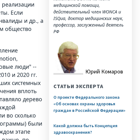
е реализации
медицинской помощи,
ты. Если
действительный член WONCA и
ISQua, доктор медицинских наук,
нвалиды и др., а
профессор, заслуженный деятель
ым общество
РФ
пление
motion,
ровые люди" --
Юрий Комаров
10 и 2020 гг.
чших системных
СТАТЬИ ЭКСПЕРТА
ачения вплоть
О проекте Федерального закона
ставляло дерево
«Об основах охраны здоровья
каждой
граждан в Российской Федерации»
ли во сколько
программы) были
Какой должна быть Концепция
ждом этапе
здравоохранения?
 важно, по