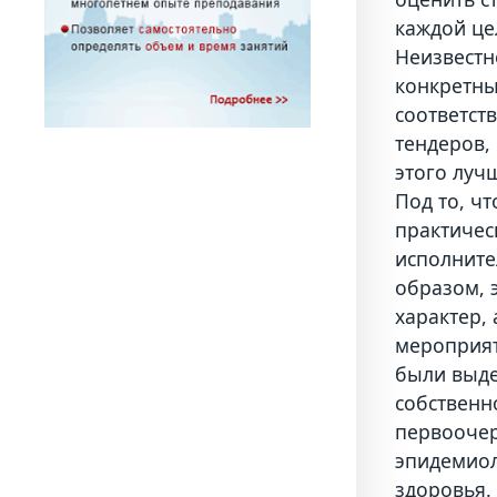
каждой це
Неизвестн
конкретны
соответст
тендеров,
этого луч
Под то, ч
практичес
исполните
образом, 
характер, 
мероприят
были выде
собственн
первоочер
эпидемиол
здоровья.