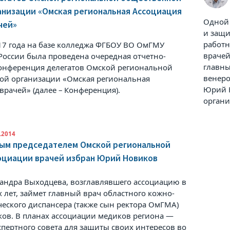
анизации «Омская региональная Ассоциация
Одной 
чей»
и защ
работн
17 года на базе колледжа ФГБОУ ВО ОмГМУ
врачей
оссии была проведена очередная отчетно-
главны
онференция делегатов Омской региональной
венеро
ой организации «Омская региональная
Юрий Н
врачей» (далее – Конференция).
органи
.2014
ым председателем Омской региональной
оциации врачей избран Юрий Новиков
андра Выходцева, возглавлявшего ассоциацию в
х лет, займет главный врач областного кожно-
еского диспансера (также сын ректора ОмГМА)
ов. В планах ассоциации медиков региона —
спертного совета для защиты своих интересов во