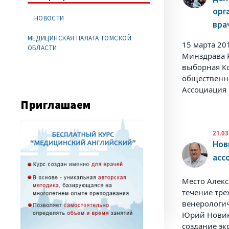
орг
НОВОСТИ
вра
МЕДИЦИНСКАЯ ПАЛАТА ТОМСКОЙ
15 марта 20
ОБЛАСТИ
Минздрава Р
выборная К
общественн
Ассоциация 
Приглашаем
21.03
Нов
асс
Место Алекс
течение тре
венерологич
Юрий Новик
создание эк