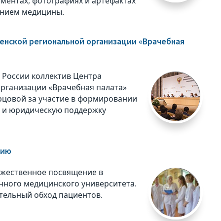
ументах, фотографиях и артефактах
лением медицины.
енской региональной организации «Врачебная
 России коллектив Центра
рганизации «Врачебная палата»
рцовой за участие в формировании
у и юридическую поддержку
сию
оржественное посвящение в
нного медицинского университета.
тельный обход пациентов.