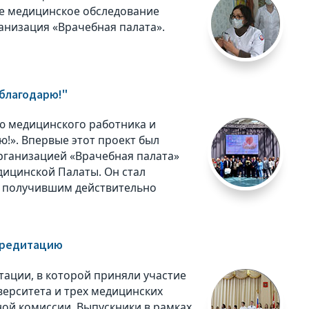
е медицинское обследование
анизация «Врачебная палата».
 благодарю!"
ю медицинского работника и
!». Впервые этот проект был
рганизацией «Врачебная палата»
ицинской Палаты. Он стал
 получившим действительно
кредитацию
тации, в которой приняли участие
верситета и трех медицинских
ной комиссии. Выпускники в рамках