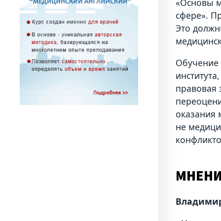
«Основы м
сфере». П
Это должн
медицинск
Обучение 
института
правовая 
переоцени
оказания 
не медици
конфликто
МНЕН
Владимир