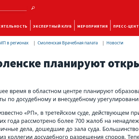
ЕЯТЕЛЬНОСТЬ
ЭКСПЕРТНЫЙ КЛУБ
МЕРОПРИЯТИЯ
ПРЕСС-ЦЕНТ
МП в регионах
Смоленская Врачебная палата
Новости
оленске планируют откры
ее время в областном центре планируют образоват
ты по досудебному и внесудебному урегулирован
 известно «РП», в третейском суде, действующем п
х года рассмотрено более 700 жалоб на ненадле
ичные дела, дошедшие до зала суда. Большинство
 из коллегии досудебного разрешения споров. Теп