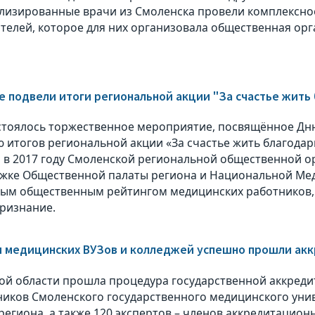
лизированные врачи из Смоленска провели комплексно
телей, которое для них организовала общественная орг
е подвели итоги региональной акции "За счастье жить
стоялось торжественное мероприятие, посвящённое Дн
 итогов региональной акции «За счастье жить благодарю
 в 2017 году Смоленской региональной общественной о
жке Общественной палаты региона и Национальной Мед
ым общественным рейтингом медицинских работников,
ризнание.
и медицинских ВУЗов и колледжей успешно прошли ак
ой области прошла процедура государственной аккреди
ников Смоленского государственного медицинского уни
региона, а также 120 экспертов – членов аккредитацион