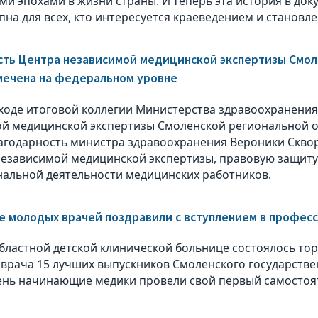
и эпохами в жизни страны. И теперь эта история в док
упна для всех, кто интересуется краеведением и станов
ть Центра независимой медицинской экспертизы Смол
мечена на федеральном уровне
 ходе итоговой коллегии Министерства здравоохранения
й медицинской экспертизы Смоленской региональной о
агодарность министра здравоохранения Вероники Скво
независимой медицинской экспертизы, правовую защит
альной деятельности медицинских работников.
е молодых врачей поздравили с вступлением в профес
областной детской клинической больнице состоялось т
врача 15 лучших выпускников Смоленского государстве
день начинающие медики провели свой первый самостоя