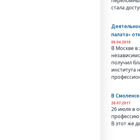
переломным
стала дост
Деятельнос
палата» от
06.04.2018
В Москве в
независимо
получил бл
института 
профессион
В Смоленск
26.07.2017
26 июля в 
профессию 
В этот же 