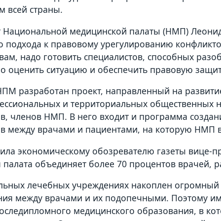
м всей страны.
 Национальной медицинской палаты (НМП) Леонид
о подхода к правовому урегулированию конфликто
овам, надо готовить специалистов, способных разо
о оценить ситуацию и обеспечить правовую защит
НПМ разработан проект, направленный на развит
ессиональных и территориальных общественных 
в, членов НМП. В него входит и программа созда
в между врачами и пациентами, на которую НМП в
ила экономическому обозревателю газеты вице-п
 палата объединяет более 70 процентов врачей, 
льных лечебных учреждениях накоплен огромный
ния между врачами и их подопечными. Поэтому и
последипломного медицинского образования, в ко