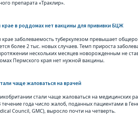
ного препарата «Траклир».
 крае в роддомах нет вакцины для прививки БЦЖ
 крае заболеваемость туберкулезом превышает общеро
тся более 2 тыс. новых случаев. Темп прироста заболева
протяжении нескольких месяцев новорожденным не ста
омах Пермского края нет нужной вакцины.
тали чаще жаловаться на врачей
икобритании стали чаще жаловаться на медицинских р
 В течение года число жалоб, поданных пациентами в Г
dical Council, GMC), выросло почти на четверть.