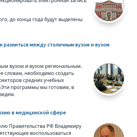
ункционировать электронная запись
ого, до конца года будут выделены
н разниться между столичным вузом и вузом
ным вузом и вузом региональным.
ее словам, необходимо создать
иректоров средних учебных
 «Эти программы мы готовим, в
ведем.
лизию в медицинской сфере
елю Правительства РФ Владимиру
пятствующее воспользоваться