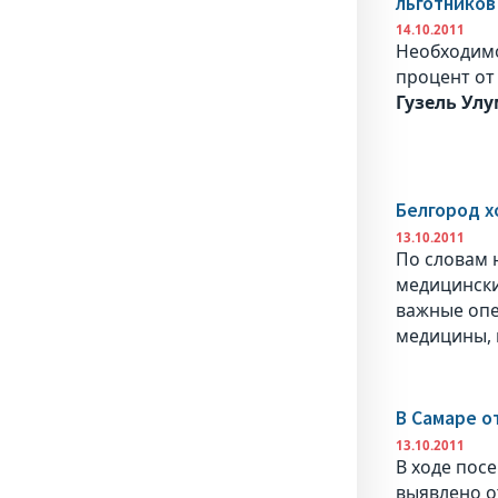
льготников
14.10.2011
Необходимо
процент от
Гузель Ул
Белгород х
13.10.2011
По словам 
медицински
важные опе
медицины, 
В Самаре о
13.10.2011
В ходе пос
выявлено о