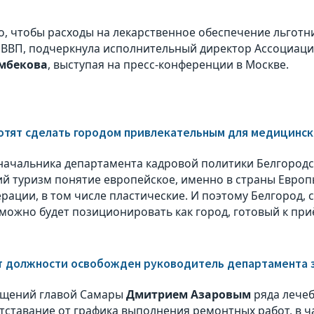
, чтобы расходы на лекарственное обеспечение льготн
 ВВП, подчеркнула исполнительный директор Ассоциаци
умбекова
, выступая на пресс-конференции в Москве.
отят сделать городом привлекательным для медицинск
начальника департамента кадровой политики Белгород
й туризм понятие европейское, именно в страны Европы
рации, в том числе пластические. И поэтому Белгород, 
можно будет позиционировать как город, готовый к приё
т должности освобожден руководитель департамента 
ещений главой Самары
Дмитрием Азаровым
ряда лече
тставание от графика выполнения ремонтных работ, в ч