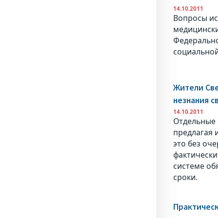
14.10.2011
Вопросы ис
медицински
Федерально
социальной
Жители Све
незнания с
14.10.2011
Отдельные 
предлагая 
это без оч
фактически
системе об
сроки.
Практическ