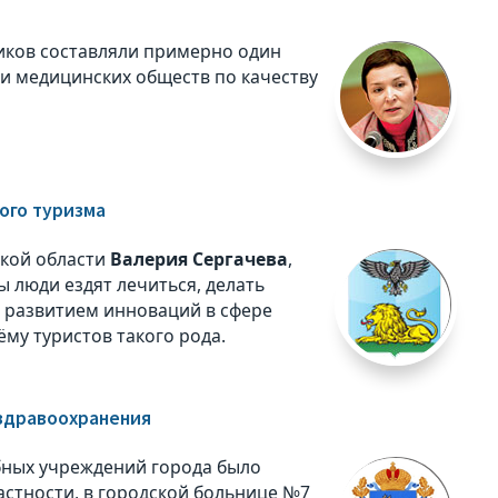
иков составляли примерно один
и медицинских обществ по качеству
ого туризма
ской области
Валерия Сергачева
,
 люди ездят лечиться, делать
с развитием инноваций в сфере
му туристов такого рода.
здравоохранения
бных учреждений города было
астности, в городской больнице №7