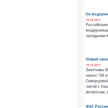
На модерн
19.10.2011
Российские
модернизац
заседании 
Новый зако
19.10.2011
Замглавы М
закон "Об 
Скворцовой
числе с На
вопросам, э
ФАС России