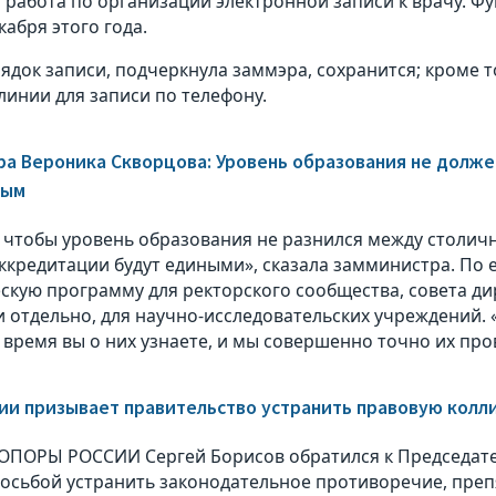
 работа по организации электронной записи к врачу. Ф
кабря этого года.
ядок записи, подчеркнула заммэра, сохранится; кроме т
линии для записи по телефону.
а Вероника Скворцова: Уровень образования не долже
ным
 чтобы уровень образования не разнился между столич
ккредитации будут едиными», сказала замминистра. По 
скую программу для ректорского сообщества, совета д
и отдельно, для научно-исследовательских учреждений.
время вы о них узнаете, и мы совершенно точно их про
ии призывает правительство устранить правовую кол
ОПОРЫ РОССИИ Сергей Борисов обратился к Председат
росьбой устранить законодательное противоречие, пре