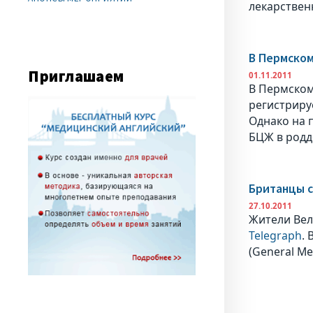
лекарствен
В Пермском
Приглашаем
01.11.2011
В Пермском
регистрируе
Однако на 
БЦЖ в родд
Британцы с
27.10.2011
Жители Вел
Telegraph
.
(General Me