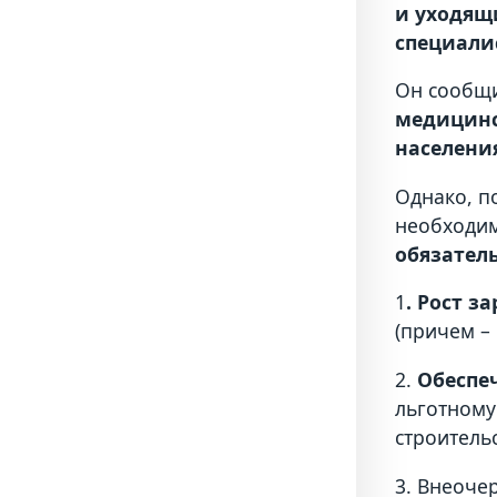
и уходящ
специали
Он сообщи
медицинс
населени
Однако, п
необходим
обязател
1
. Рост з
(причем – 
2.
Обеспе
льготному
строитель
3. Внеоче