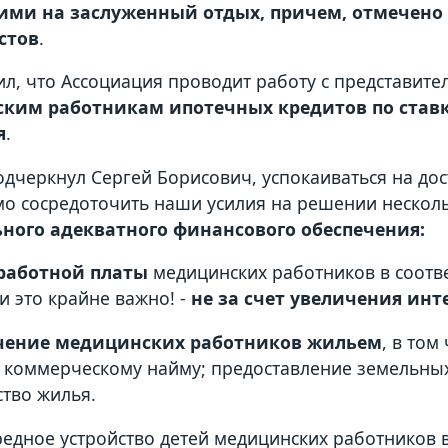
ими на заслуженный отдых, причем, отмечено
стов
.
л, что Ассоциация проводит работу с представите
ким работникам ипотечных кредитов по ставк
я
.
одчеркнул Сергей Борисович, успокаиваться на дос
о сосредоточить наши усилия на решении нескол
ьного адекватного финансового обеспечения:
аработной платы
медицинских работников в соотв
и это крайне важно! -
не за счет увеличения инт
чение медицинских работников жильем
, в том
 коммерческому найму; предоставление земельных
ство жилья.
редное устройство детей медицинских работников 