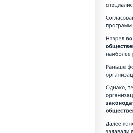
специалист
Согласова
программ 
Назрел
во
обществе
наиболее 
Раньше фо
организац
Однако, т
организац
законода
обществе
Далее кон
задавали 