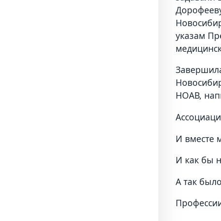
Дорофееву
Новосибир
указам Пр
медицинск
Завершила
Новосибир
НОАВ, нап
Ассоциаци
И вместе 
И как бы 
А так было
Профессии