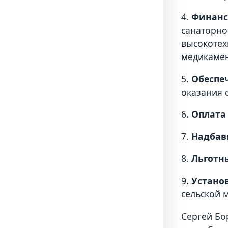
4.
Финанс
санаторно
высокотех
медикамен
5.
Обеспе
оказания 
6
. Оплат
7.
Надбав
8.
Льготн
9
. Устано
сельской м
Сергей Бо