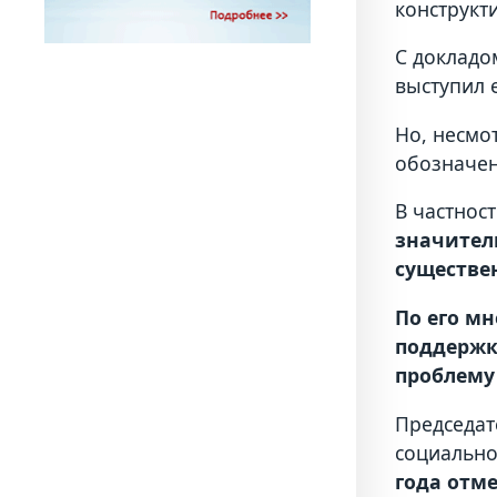
конструкт
С докладо
выступил 
Но, несмо
обозначен
В частнос
значител
существе
По его м
поддержк
проблему
Председат
социально
года отм