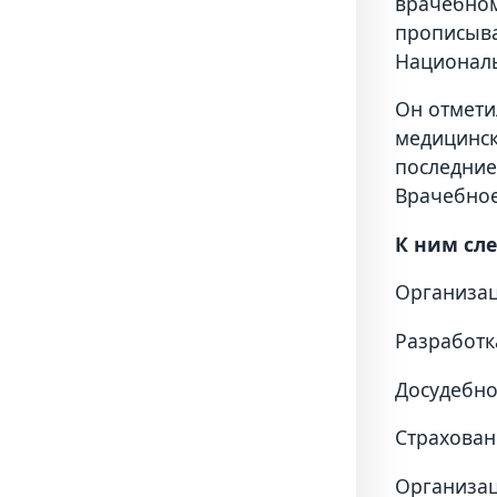
врачебном
прописыва
Националь
Он отмети
медицинск
последние
Врачебное
К ним сле
Организац
Разработк
Досудебно
Страхован
Организац