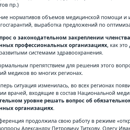
ов пр.)
ние нормативов объемов медицинской помощи и и
госгарантий, выработка предложений по оптимиз
прос о законодательном закреплении членств
нных профессиональных организациях,
как это 
развитыми системами здравоохранения.
рмальным препятствием для решения этого вопро
ий медиков во многих регионах.
еперь ситуация изменилась, во всех регионах по
ии врачей, входящие в состав Национальной мед
тельном уровне решать вопрос об обязательно
нных организациях
.
ференция продолжила свою работу в режиме «откр
вопросы Александру Петровичу Титкову, Олегу Ив