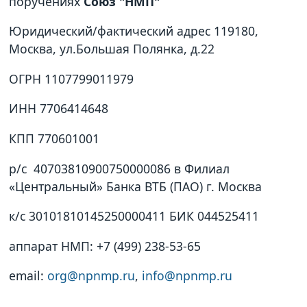
поручениях
Союз "НМП"
Юридический/фактический адрес 119180,
Москва, ул.Большая Полянка, д.22
ОГРН 1107799011979
ИНН 7706414648
КПП 770601001
р/с 40703810900750000086 в Филиал
«Центральный» Банка ВТБ (ПАО) г. Москва
к/с 30101810145250000411 БИК 044525411
аппарат НМП: +7 (499) 238-53-65
email:
org@npnmp.ru
,
info@npnmp.ru