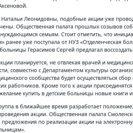
Аксеновой.
 Натальи Леонидовны, подобные акции уже провод
чены. Общественная палата прошлых созывов соби
 нуждающимся семьям. Стоит отметить, что иници
» ранее уже поступала от НУЗ «Отделенческая бо
 больницы Герасимов Сергей предлагал воссоздать
акции планируется, не отвлекая врачей и медицинс
сти, совместно с Департаментом культуры организ
ицинского сообщества будет осуществляться сбор 
их работников. Кроме того к акции присоединятс
желание купить в детские больницы новые книги 
руппа в ближайшее время разработает положение
роведения акции. Общественная палата Смоленск
 предложения по реализации акции на электронную
льницам».