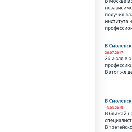
В Москве в
независимо
получил бл
института 
профессион
В Смоленск
26.07.2017
26 июля в 
профессию 
В этот же 
В Смоленск
13.03.2015
В ближайше
специалист
В третейск