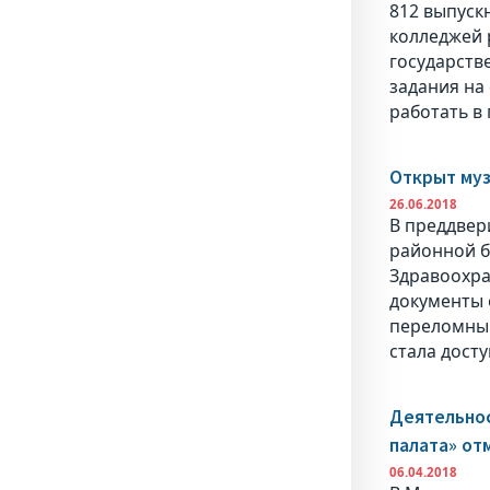
812 выпуск
колледжей 
государств
задания на
работать в
Открыт му
26.06.2018
В преддвер
районной б
Здравоохра
документы 
переломным
стала дост
Деятельнос
палата» от
06.04.2018