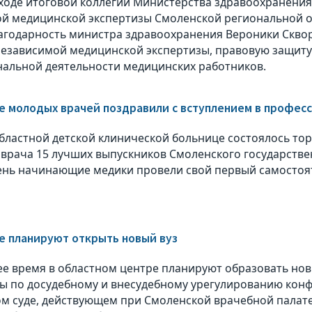
 ходе итоговой коллегии Министерства здравоохранения
й медицинской экспертизы Смоленской региональной о
агодарность министра здравоохранения Вероники Скво
независимой медицинской экспертизы, правовую защит
альной деятельности медицинских работников.
е молодых врачей поздравили с вступлением в профес
областной детской клинической больнице состоялось т
врача 15 лучших выпускников Смоленского государстве
день начинающие медики провели свой первый самостоя
е планируют открыть новый вуз
е время в областном центре планируют образовать новы
ы по досудебному и внесудебному урегулированию конф
ом суде, действующем при Смоленской врачебной палате