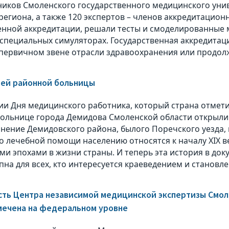
ников Смоленского государственного медицинского уни
региона, а также 120 экспертов – членов аккредитацион
енной аккредитации, решали тесты и смоделированные 
 специальных симуляторах. Государственная аккредитац
 первичном звене отрасли здравоохранения или продол
зей районной больницы
ии Дня медицинского работника, который страна отмети
ольнице города Демидова Смоленской области открыли
нение Демидовского района, былого Поречского уезда,
о лечебной помощи населению относятся к началу XIX ве
и эпохами в жизни страны. И теперь эта история в док
упна для всех, кто интересуется краеведением и станов
ть Центра независимой медицинской экспертизы Смол
мечена на федеральном уровне