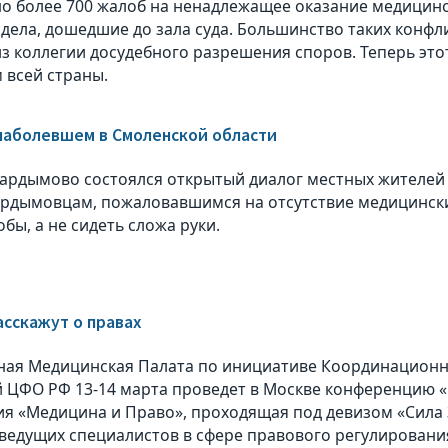
о более 700 жалоб на ненадлежащее оказание медицин
дела, дошедшие до зала суда. Большинство таких конфл
из коллегии досудебного разрешения споров. Теперь эт
 всей страны.
наболевшем в Смоленской области
Кардымово состоялся открытый диалог местных жителе
ардымовцам, пожаловавшимся на отсутствие медицинск
бы, а не сидеть сложа руки.
сскажут о правах
ая Медицинская Палата по инициативе Координационн
 ЦФО РФ 13-14 марта проведет в Москве конференцию «
я «Медицина и Право», проходящая под девизом «Сила З
ведущих специалистов в сфере правового регулировани