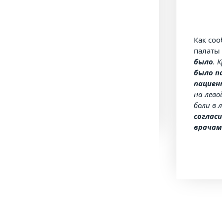
Как со
палат
было
. 
было п
пацие
на лево
боли в 
согласи
врачам