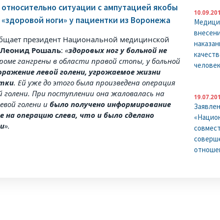
относительно ситуации с ампутацией якобы
10.09.20
«здоровой ноги» у пациентки из Воронежа
Медицин
внесени
общает президент Национальной медицинской
наказан
ы
Леонид Рошаль
:
«
здоровых ног у больной не
качеств
Кроме гангрены в области правой стопы, у больной
человек
оражение левой голени, угрожаемое жизни
нтки
. Ей уже до этого была произведена операция
й голени. При поступлении она жаловалась на
19.07.20
левой голени и
было получено информирование
Заявле
е на операцию слева, что и было сделано
«Национ
и
».
совмест
соверше
отноше