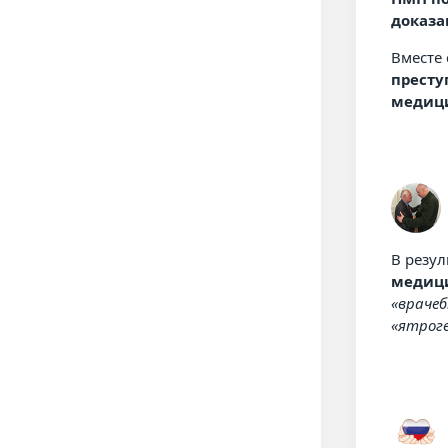
доказа
Вместе 
престу
медици
В резу
медици
«враче
«ятрог