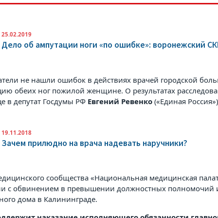
25.02.2019
Дело об ампутации ноги «по ошибке»: воронежский С
атели не нашли ошибок в действиях врачей городской бол
цию обеих ног пожилой женщине. О результатах расследова
це в
депутат Госдумы РФ
Евгений Ревенко
(«Единая Россия»)
19.11.2018
Зачем прилюдно на врача надевать наручники?
едицинского сообщества «Национальная медицинская палат
ии с обвинением в превышении должностных полномочий и
ного дома в Калининграде.
ддержит наказание исполняющего обязанности главног