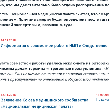
но, что им действительно было отдано распоряжение п
с тем, Национальная медицинская палата считает,
что смер
плением. Причина смерти будет определена после тщат
нской экспертизы и, возможно, суда.
14.11.2018
Информация о совместной работе НМП и Следственно
льтате совместной
работы удалось исключить из риторик
нским делам термина «ятрогенные преступления».
«
М
бные ошибки» не имеют отношения к понятию «ятрогении» и
енные преступления» по отношению к обсуждаемой проблеме
12.11.2018
11.09.20
По како
Заявление Союза медицинского сообщества
«Национальная медицинская палата»