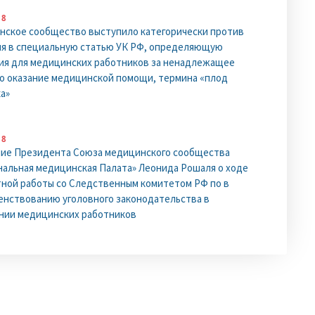
18
ское сообщество выступило категорически против
я в специальную статью УК РФ, определяющую
ия для медицинских работников за ненадлежащее
о оказание медицинской помощи, термина «плод
а»
18
ние Президента Союза медицинского сообщества
альная медицинская Палата» Леонида Рошаля о ходе
ной работы со Следственным комитетом РФ по в
нствованию уголовного законодательства в
нии медицинских работников