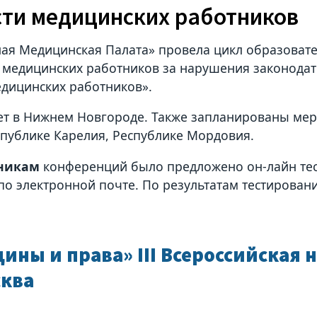
ти медицинских работников
ая Медицинская Палата» провела цикл образоват
 медицинских работников за нарушения законодате
едицинских работников».
т в Нижнем Новгороде. Также запланированы меро
спублике Карелия, Республике Мордовия.
никам
конференций было предложено он-лайн тес
 по электронной почте. По результатам тестирова
ны и права» III Всероссийская 
сква