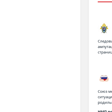
Следов
ампута
страни
Союз м
ситуац
родиль
НМП по