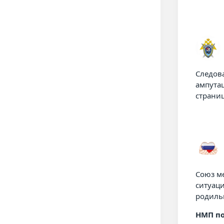
Следов
ампута
страни
Союз м
ситуац
родиль
НМП по