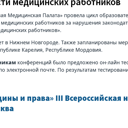
ти медицинских работников
ая Медицинская Палата» провела цикл образоват
 медицинских работников за нарушения законодате
едицинских работников».
т в Нижнем Новгороде. Также запланированы меро
спублике Карелия, Республике Мордовия.
никам
конференций было предложено он-лайн тес
 по электронной почте. По результатам тестирова
ны и права» III Всероссийская 
сква