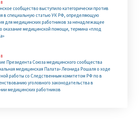
18
ское сообщество выступило категорически против
я в специальную статью УК РФ, определяющую
ия для медицинских работников за ненадлежащее
о оказание медицинской помощи, термина «плод
а»
18
ние Президента Союза медицинского сообщества
альная медицинская Палата» Леонида Рошаля о ходе
ной работы со Следственным комитетом РФ по в
нствованию уголовного законодательства в
нии медицинских работников