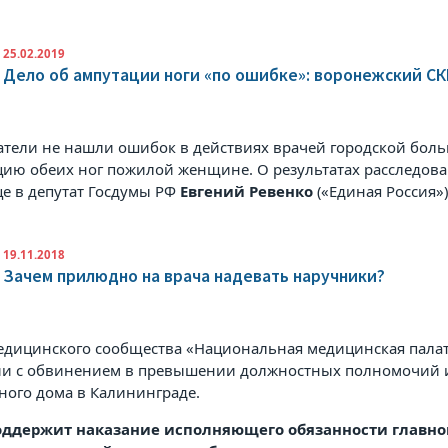
25.02.2019
Дело об ампутации ноги «по ошибке»: воронежский С
атели не нашли ошибок в действиях врачей городской бол
цию обеих ног пожилой женщине. О результатах расследова
це в
депутат Госдумы РФ
Евгений Ревенко
(«Единая Россия»)
19.11.2018
Зачем прилюдно на врача надевать наручники?
едицинского сообщества «Национальная медицинская палат
ии с обвинением в превышении должностных полномочий и
ного дома в Калининграде.
ддержит наказание исполняющего обязанности главног