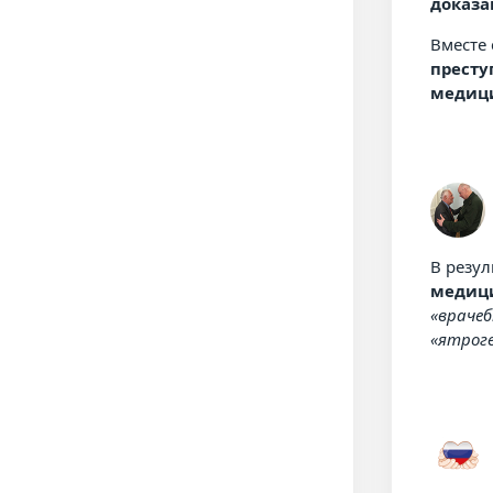
доказа
Вместе 
престу
медици
В резу
медици
«враче
«ятрог