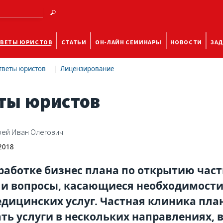
ВЕТЫ ЮРИСТОВ
СТАТЬИ
ОН-ЛАЙН СЕМИНАРЫ
НОВОСТИ
ЗАД
тветы юристов
Лицензирование
ты юристов
ей Иван Олегович
 2018
работке бизнес плана по открытию ча
и вопросы, касающиеся необходимости
дицинских услуг. Частная клиника план
ть услуги в нескольких направлениях, в