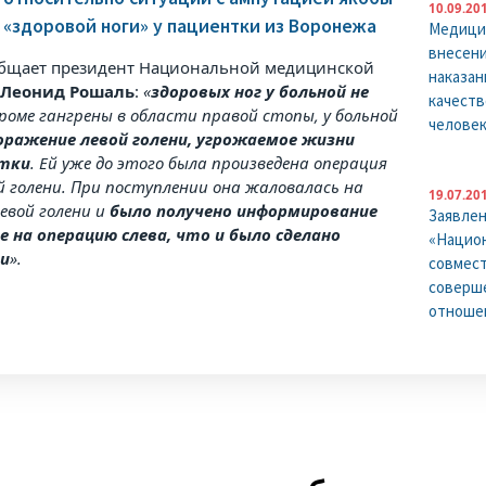
10.09.20
«здоровой ноги» у пациентки из Воронежа
Медицин
внесени
общает президент Национальной медицинской
наказан
ы
Леонид Рошаль
:
«
здоровых ног у больной не
качеств
Кроме гангрены в области правой стопы, у больной
человек
оражение левой голени, угрожаемое жизни
нтки
. Ей уже до этого была произведена операция
й голени. При поступлении она жаловалась на
19.07.20
левой голени и
было получено информирование
Заявле
е на операцию слева, что и было сделано
«Национ
и
».
совмест
соверше
отноше