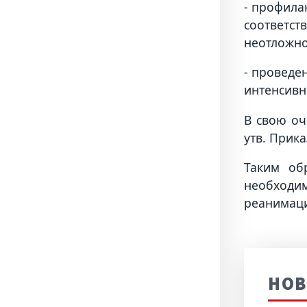
- профила
соответст
неотложно
- проведе
интенсивн
В свою оч
утв. Прик
Таким об
необходи
реанимаци
НОВ