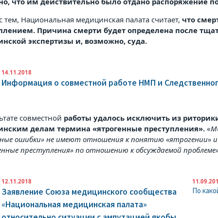
но, что им действительно было отдано распоряжение п
с тем, Национальная медицинская палата считает,
что смер
плением. Причина смерти будет определена после тщат
нской экспертизы и, возможно, суда.
14.11.2018
Информация о совместной работе НМП и Следственно
льтате совместной
работы удалось исключить из риторик
нским делам термина «ятрогенные преступления».
«
М
бные ошибки» не имеют отношения к понятию «ятрогении» и
енные преступления» по отношению к обсуждаемой проблеме
12.11.2018
11.09.20
По како
Заявление Союза медицинского сообщества
«Национальная медицинская палата»
относительно ситуации с ампутацией якобы