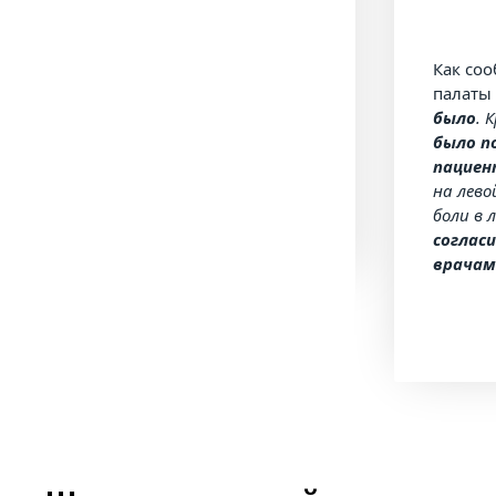
Как со
палат
было
. 
было п
пацие
на лево
боли в 
согласи
врачам