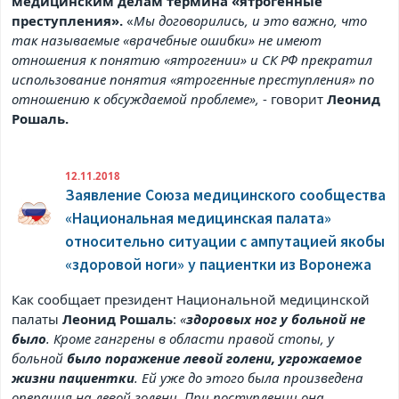
медицинским делам термина «ятрогенные
преступления».
«
Мы договорились, и это важно, что
так называемые «врачебные ошибки» не имеют
отношения к понятию «ятрогении» и СК РФ прекратил
использование понятия «ятрогенные преступления» по
отношению к обсуждаемой проблеме»,
- говорит
Леонид
Рошаль.
12.11.2018
Заявление Союза медицинского сообщества
«Национальная медицинская палата»
относительно ситуации с ампутацией якобы
«здоровой ноги» у пациентки из Воронежа
Как сообщает президент Национальной медицинской
палаты
Леонид Рошаль
:
«
здоровых ног у больной не
было
. Кроме гангрены в области правой стопы, у
больной
было поражение левой голени, угрожаемое
жизни пациентки
. Ей уже до этого была произведена
операция на левой голени. При поступлении она