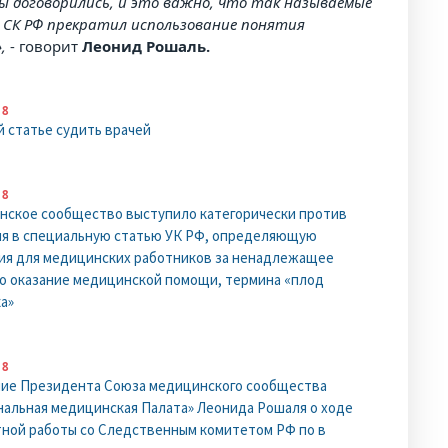
ы договорились, и это важно, что так называемые
 СК РФ прекратил использование понятия
»,
- говорит
Леонид Рошаль.
18
й статье судить врачей
18
ское сообщество выступило категорически против
я в специальную статью УК РФ, определяющую
ия для медицинских работников за ненадлежащее
о оказание медицинской помощи, термина «плод
а»
18
ние Президента Союза медицинского сообщества
альная медицинская Палата» Леонида Рошаля о ходе
ной работы со Следственным комитетом РФ по в