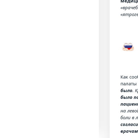
медици
«враче
«ятрог
Как со
палат
было
. 
было п
пацие
на лево
боли в 
согласи
врачам