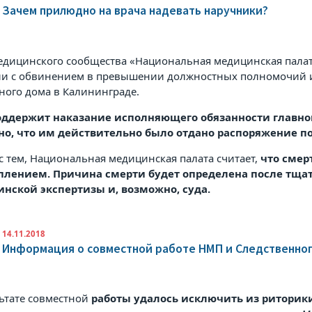
Зачем прилюдно на врача надевать наручники?
едицинского сообщества «Национальная медицинская палат
ии с обвинением в превышении должностных полномочий и
ного дома в Калининграде.
ддержит наказание исполняющего обязанности главног
но, что им действительно было отдано распоряжение п
с тем, Национальная медицинская палата считает,
что смер
плением. Причина смерти будет определена после тщат
нской экспертизы и, возможно, суда.
14.11.2018
Информация о совместной работе НМП и Следственно
льтате совместной
работы удалось исключить из риторик