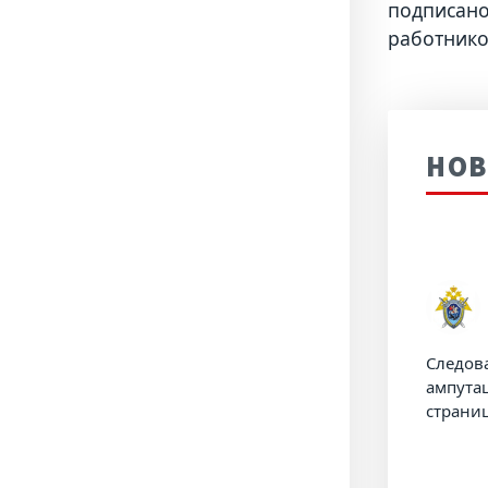
подписано
работнико
НОВ
Следов
ампута
страни