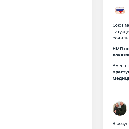
Союз м
ситуац
родиль
НМП по
доказа
Вместе 
престу
медици
В резу