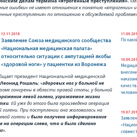
нским делам термина «ятрогенные преступления».
«
М
бные ошибки» не имеют отношения к понятию «ятрогении» и
енные преступления» по отношению к обсуждаемой проблеме
12.11.2018
11.09.20
По како
Заявление Союза медицинского сообщества
«Национальная медицинская палата»
относительно ситуации с ампутацией якобы
10.09.20
«здоровой ноги» у пациентки из Воронежа
Медицин
внесени
общает президент Национальной медицинской
наказан
ы
Леонид Рошаль
:
«
здоровых ног у больной не
качеств
Кроме гангрены в области правой стопы, у больной
человек
оражение левой голени, угрожаемое жизни
нтки
. Ей уже до этого была произведена операция
й голени. При поступлении она жаловалась на
19.07.20
левой голени и
было получено информирование
Заявле
е на операцию слева, что и было сделано
«Национ
и
».
совмест