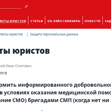
ВЕТЫ ЮРИСТОВ
СТАТЬИ
ОН-ЛАЙН СЕМИНАРЫ
НОВОСТИ
ЗАД
тветы юристов
Защита персональных данных
ты юристов
ей Иван Олегович
 2018
рмить информированного добровольного
в условиях оказания медицинской пом
ание СМО) бригадами СМП (когда нет ни