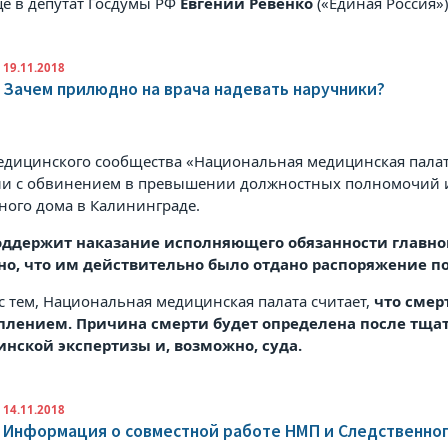
це в
депутат Госдумы РФ
Евгений Ревенко
(«Единая Россия»)
19.11.2018
Зачем прилюдно на врача надевать наручники?
едицинского сообщества «Национальная медицинская палат
ии с обвинением в превышении должностных полномочий и
ного дома в Калининграде.
ддержит наказание исполняющего обязанности главног
но, что им действительно было отдано распоряжение п
с тем, Национальная медицинская палата считает,
что смер
плением. Причина смерти будет определена после тщат
нской экспертизы и, возможно, суда.
14.11.2018
Информация о совместной работе НМП и Следственно