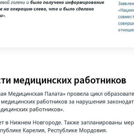
левой голени и
было получено информирование
Заявле
е на операцию слева, что и было сделано
«Национ
и
».
совмест
соверше
отноше
ти медицинских работников
ая Медицинская Палата» провела цикл образоват
 медицинских работников за нарушения законодате
едицинских работников».
т в Нижнем Новгороде. Также запланированы меро
спублике Карелия, Республике Мордовия.