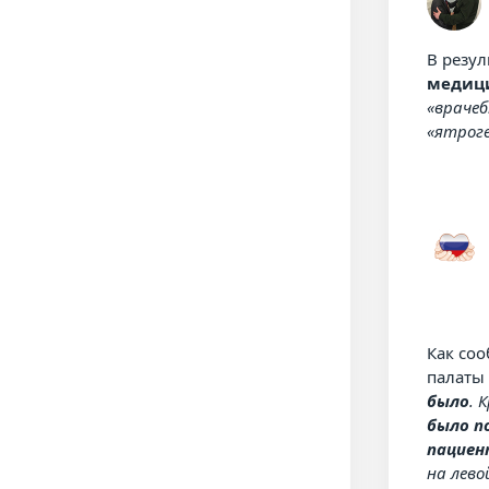
В резу
медици
«враче
«ятрог
Как со
палат
было
. 
было п
пацие
на лево