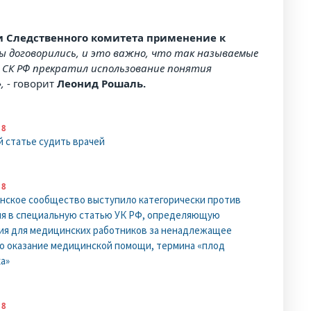
и Следственного комитета применение к
ы договорились, и это важно, что так называемые
 СК РФ прекратил использование понятия
»,
- говорит
Леонид Рошаль.
18
й статье судить врачей
18
ское сообщество выступило категорически против
я в специальную статью УК РФ, определяющую
ия для медицинских работников за ненадлежащее
о оказание медицинской помощи, термина «плод
а»
18