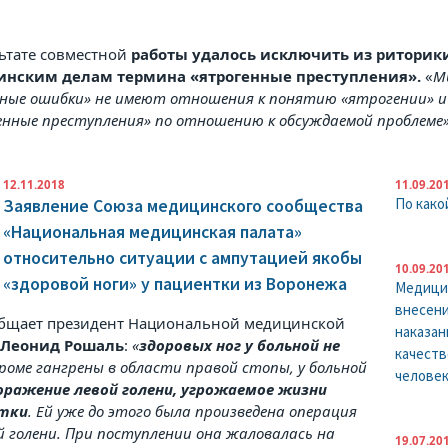
льтате совместной
работы удалось исключить из риторик
нским делам термина «ятрогенные преступления».
«
М
бные ошибки» не имеют отношения к понятию «ятрогении» и
енные преступления» по отношению к обсуждаемой проблеме
12.11.2018
11.09.20
По како
Заявление Союза медицинского сообщества
«Национальная медицинская палата»
относительно ситуации с ампутацией якобы
10.09.20
«здоровой ноги» у пациентки из Воронежа
Медицин
внесени
общает президент Национальной медицинской
наказан
ы
Леонид Рошаль
:
«
здоровых ног у больной не
качеств
Кроме гангрены в области правой стопы, у больной
человек
оражение левой голени, угрожаемое жизни
нтки
. Ей уже до этого была произведена операция
й голени. При поступлении она жаловалась на
19.07.20