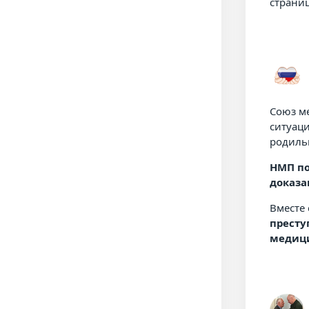
страни
Союз м
ситуац
родиль
НМП по
доказа
Вместе 
престу
медици