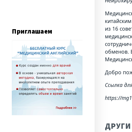
нейрохиру
Медицинск
китайским
из 16 сов
Приглашаем
медицинск
сотруднич
обменов. 
Медицинск
Добро пож
Ссылка для
https://mg1
ДРУГИ