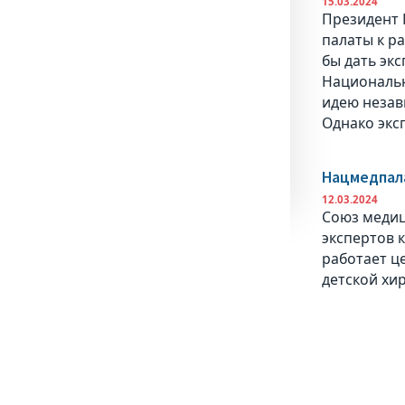
15.03.2024
Президент 
палаты к р
бы дать эк
Национальн
идею незав
Однако экс
Нацмедпала
12.03.2024
Союз медиц
экспертов 
работает ц
детской хи