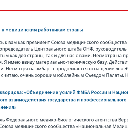
 к медицинским работникам страны
ь к вам как президент Союза медицинского сообществ
сопредседатель Центрального штаба ОНФ, руководитель
тым как для страны, так и для нас с вами. Несмотря на
я. Я имею ввиду материально-техническую базу. Действ
и. Несмотря на эмбарго продолжается оснащение лече
 считаю, очень хорошим юбилейным Съездом Палаты. На
кворцова: «Объединение усилий ФМБА России и Нацио
го взаимодействия государства и профессионального 
анения»
ль Федерального медико-биологического агентства Вер
Союза медицинского сообщества «Национальная Медиц