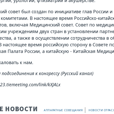
ргии, урологии, фтизиатрии и акушерстве.
ий совет был создан по инициативе глав России и 
 комитетами. В настоящее время Российско-китайс
етов, включая Медицинский совет. Совет по медиц
им учреждениям двух стран в установлении партн
ества, а также в осуществлении сотрудничества в 
В настоящее время российскую сторону в Совете 
ая Палата России, а китайскую - Китайская Медиц
аловать к нам.
 подсоединения к конгрессу (Русский канал)
23.tiemeeting.com/link/kXJALx
Е НОВОСТИ
АППАРАТНЫЕ СОВЕЩАНИЯ
НОВОСТИ ОТРАС