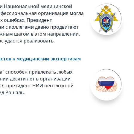
ии Национальной медицинской
офессиональная организация могла
ых ошибках. Президент
и с коллегами давно продвигают
ажным шагом в этом направлении.
с удастся реализовать.
истов к медицинским экспертизам
а" способен привлекать любых
нии десяти лет в организации
АСС президент НИИ неотложной
ид Рошаль.