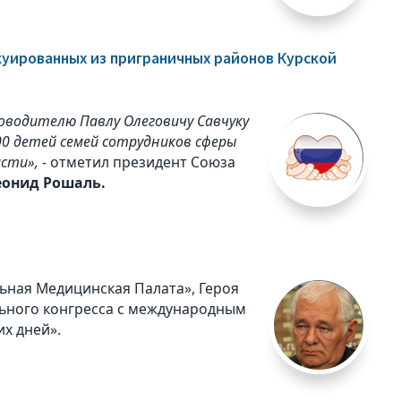
куированных из приграничных районов Курской
оводителю Павлу Олеговичу Савчуку
00 детей семей сотрудников сферы
асти»,
- отметил президент Союза
еонид Рошаль.
ьная Медицинская Палата», Героя
льного конгресса с международным
х дней».