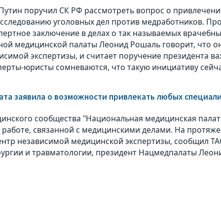
Путин поручил СК РФ рассмотреть вопрос о привлечен
асследованию уголовных дел против медработников. Пр
спертное заключение в делах о так называемых врачебн
ой медицинской палаты Леонид Рошаль говорит, что он
исимой экспертизы, и считает поручение президента в
перты-юристы сомневаются, что такую инициативу сейча
та заявила о возможности привлекать любых специал
инского сообщества "Национальная медицинская палат
к работе, связанной с медицинскими делами. На протяже
ентр независимой медицинской экспертизы, сообщил Т
рургии и травматологии, президент Нацмедпалаты Леон