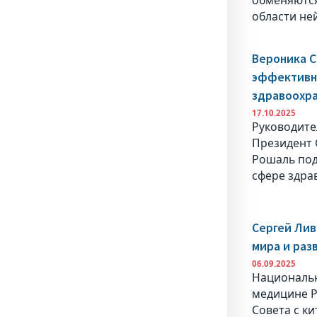
области не
Вероника С
эффективно
здравоохр
17.10.2025
Руководите
Президент 
Рошаль под
сфере здра
Сергей Лив
мира и раз
06.09.2025
Национальн
медицине Р
Совета с к