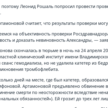
поэтому Леонид Рошаль попросил провести прове
о.
ртамоновой считает, что результаты проверки могу
емся на объективность проверки Росздравнадзора
вость и доказать невиновность Александры, — зая
онова скончалась в тюрьме в ночь на 24 апреля 201
ластной клинический институт имени Владимирско
й сеанс гемодиализа, но не удалила катетер из бе
зникновения тромбофлебита.
колько дней на месте, где был катетер, образовалс
ифоновой. Артамоновой предъявлено обвинение в с
инение смерти по неосторожности вследствие не
нальных обязанностей»). Ей грозит до трех лет л