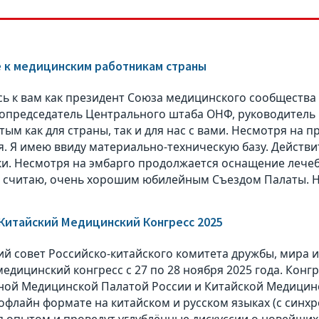
 к медицинским работникам страны
ь к вам как президент Союза медицинского сообществ
сопредседатель Центрального штаба ОНФ, руководитель
тым как для страны, так и для нас с вами. Несмотря на
я. Я имею ввиду материально-техническую базу. Действ
и. Несмотря на эмбарго продолжается оснащение лече
 считаю, очень хорошим юбилейным Съездом Палаты. На
Китайский Медицинский Конгресс 2025
й совет Российско-китайского комитета дружбы, мира и
медицинский конгресс с 27 по 28 ноября 2025 года. Кон
ой Медицинской Палатой России и Китайской Медицинс
 офлайн формате на китайском и русском языках (с син
 опытом и проведут углублённые дискуссии о новейших 