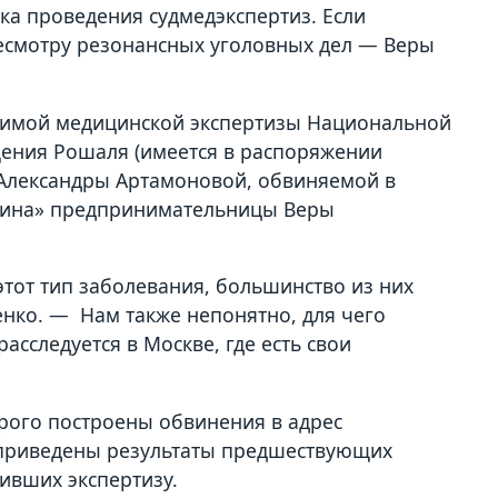
а проведения судмедэкспертиз. Если
ресмотру резонансных уголовных дел — Веры
исимой медицинской экспертизы Национальной
щения Рошаля (имеется в распоряжении
 Александры Артамоновой, обвиняемой в
ишина» предпринимательницы Веры
от тип заболевания, большинство из них
енко. — Нам также непонятно, для чего
расследуется в Москве, где есть свои
рого построены обвинения в адрес
е приведены результаты предшествующих
дивших экспертизу.