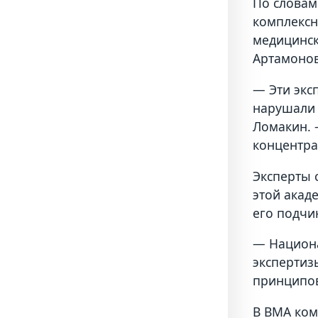
По словам
комплексн
медицинск
Артамонов
— Эти экс
нарушали 
Ломакин. 
концентра
Эксперты 
этой акад
его подчи
— Национа
экспертиз
принципов
В ВМА ком