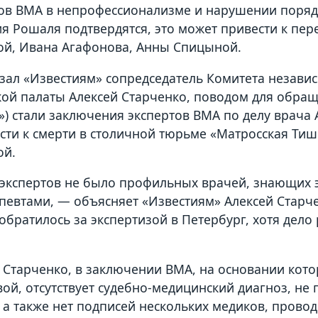
ов ВМА в непрофессионализме и нарушении порядк
я Рошаля подтвердятся, это может привести к пе
ой, Ивана Агафонова, Анны Спицыной.
азал «Известиям» сопредседатель Комитета незав
ой палаты Алексей Старченко, поводом для обра
») стали заключения экспертов ВМА по делу врача
сти к смерти в столичной тюрьме «Матросская Т
ой.
кспертов не было профильных врачей, знающих эт
певтами, — объясняет «Известиям» Алексей Старч
обратилось за экспертизой в Петербург, хотя дело 
 Старченко, в заключении ВМА, на основании кото
ой, отсутствует судебно-медицинский диагноз, н
, а также нет подписей нескольких медиков, прово