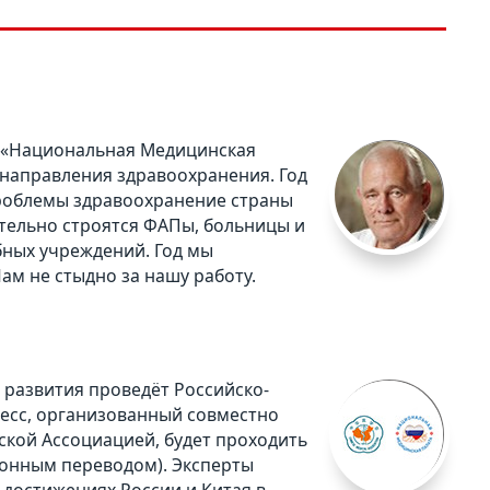
а «Национальная Медицинская
 направления здравоохранения. Год
 проблемы здравоохранение страны
ительно строятся ФАПы, больницы и
бных учреждений. Год мы
м не стыдно за нашу работу.
 развития проведёт Российско-
гресс, организованный совместно
кой Ассоциацией, будет проходить
хронным переводом). Эксперты
достижениях России и Китая в