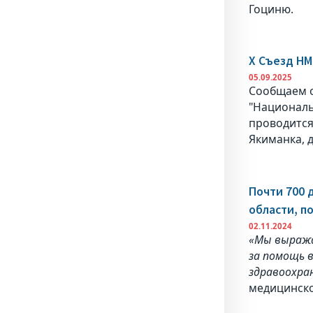
Гоциню.
X Съезд Н
05.09.2025
Сообщаем о
"Националь
проводится 
Якиманка, д
Почти 700 
области, п
02.11.2024
«Мы выража
за помощь в
здравоохран
медицинско