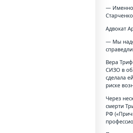
— Именно 
Старченк
Адвокат А
— Мы наде
справедли
Вера Триф
CИЗО в об
сделала е
риске во
Через нес
смерти Тр
РФ («Прич
профессио