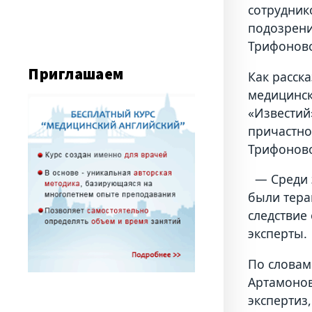
сотрудник
подозрени
Трифонов
Приглашаем
Как расск
медицинск
«Известий
причастно
Трифонов
— Среди э
были тера
следствие 
эксперты.
По словам
Артамонов
экспертиз