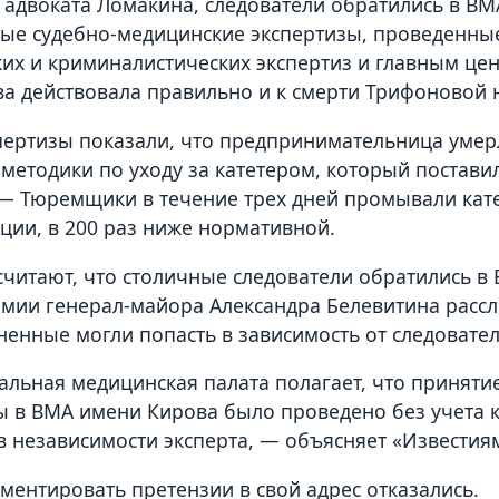
 адвоката Ломакина, следователи обратились в ВМ
ые судебно-медицинские экспертизы, проведенны
их и криминалистических экспертиз и главным це
а действовала правильно и к смерти Трифоновой 
пертизы показали, что предпринимательница умер
методики по уходу за катетером, который постави
— Тюремщики в течение трех дней промывали кат
ции, в 200 раз ниже нормативной.
считают, что столичные следователи обратились в
емии генерал-майора Александра Белевитина рассл
ненные могли попасть в зависимость от следовате
льная медицинская палата полагает, что приняти
ы в ВМА имени Кирова было проведено без учета 
 независимости эксперта, — объясняет «Известия
ментировать претензии в свой адрес отказались.