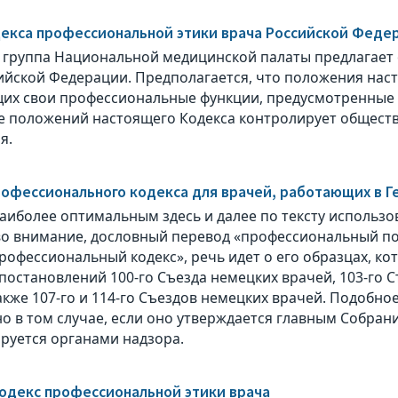
екса профессиональной этики врача Российской Феде
 группа Национальной медицинской палаты предлагает 
ийской Федерации. Предполагается, что положения наст
х свои профессиональные функции, предусмотренные 
 положений настоящего Кодекса контролирует общест
я.
офессионального кодекса для врачей, работающих в Г
аиболее оптимальным здесь и далее по тексту использо
о внимание, дословный перевод «профессиональный пор
рофессиональный кодекс», речь идет о его образцах, к
постановлений 100-го Съезда немецких врачей, 103-го С
также 107-го и 114-го Съездов немецких врачей. Подобн
о в том случае, если оно утверждается главным Собрани
руется органами надзора.
одекс профессиональной этики врача