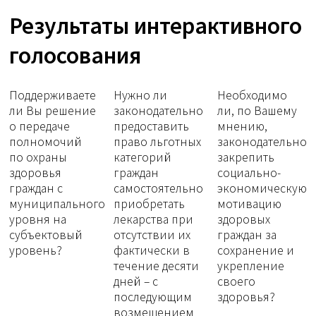
Результаты интерактивного
голосования
Поддерживаете
Нужно ли
Необходимо
ли Вы решение
законодательно
ли, по Вашему
о передаче
предоставить
мнению,
полномочий
право льготных
законодательно
по охраны
категорий
закрепить
здоровья
граждан
социально-
граждан с
самостоятельно
экономическую
муниципального
приобретать
мотивацию
уровня на
лекарства при
здоровых
субъектовый
отсутствии их
граждан за
уровень?
фактически в
сохранение и
течение десяти
укрепление
дней – с
своего
последующим
здоровья?
возмещением